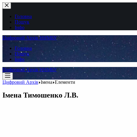
Перейти
до
вмісту
Головна
Пошук
Інфо
Цифровий Архів ННМБУ
Головна
Пошук
Інфо
Цифровий Архів ННМБУ
Цифровий Архів
Імена
Елементи
Імена
Тимошенко Л.В.