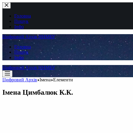
Перейти
до
вмісту
Головна
Пошук
Інфо
Цифровий Архів ННМБУ
Головна
Пошук
Інфо
Цифровий Архів ННМБУ
Цифровий Архів
Імена
Елементи
Імена
Цимбалюк К.К.