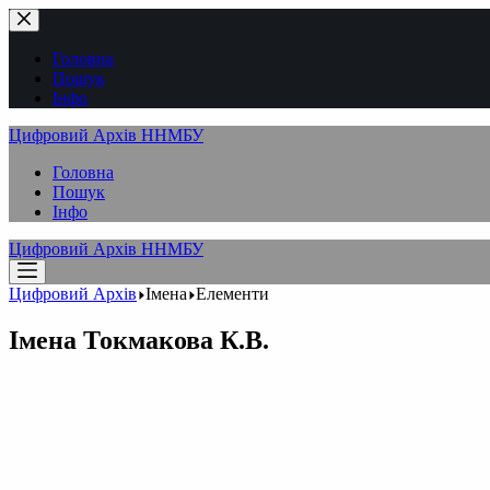
Перейти
до
вмісту
Головна
Пошук
Інфо
Цифровий Архів ННМБУ
Головна
Пошук
Інфо
Цифровий Архів ННМБУ
Цифровий Архів
Імена
Елементи
Імена
Токмакова К.В.