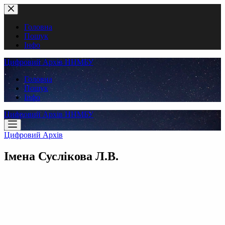
Перейти
до
вмісту
Головна
Пошук
Інфо
Цифровий Архів ННМБУ
Головна
Пошук
Інфо
Цифровий Архів ННМБУ
Цифровий Архів
Імена
Суслікова Л.В.