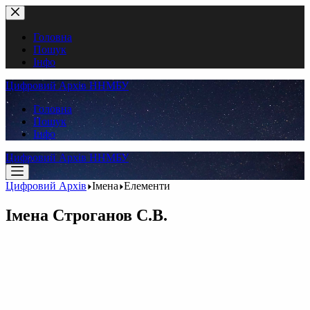
Перейти
до
вмісту
Головна
Пошук
Інфо
Цифровий Архів ННМБУ
Головна
Пошук
Інфо
Цифровий Архів ННМБУ
Цифровий Архів
Імена
Елементи
Імена
Строганов С.В.