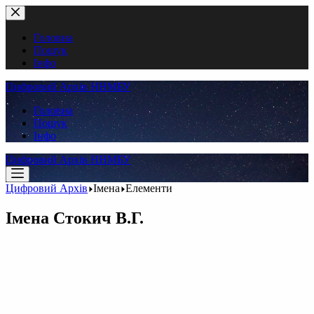
Перейти
до
вмісту
Головна
Пошук
Інфо
Цифровий Архів ННМБУ
Головна
Пошук
Інфо
Цифровий Архів ННМБУ
Цифровий Архів
Імена
Елементи
Імена
Стокич В.Г.