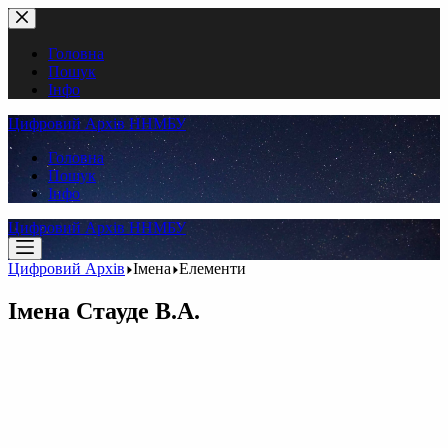
Перейти
до
вмісту
Головна
Пошук
Інфо
Цифровий Архів ННМБУ
Головна
Пошук
Інфо
Цифровий Архів ННМБУ
Цифровий Архів
Імена
Елементи
Імена
Стауде В.А.