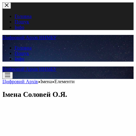
Перейти
до
вмісту
Головна
Пошук
Інфо
Цифровий Архів ННМБУ
Головна
Пошук
Інфо
Цифровий Архів ННМБУ
Цифровий Архів
Імена
Елементи
Імена
Соловей О.Я.