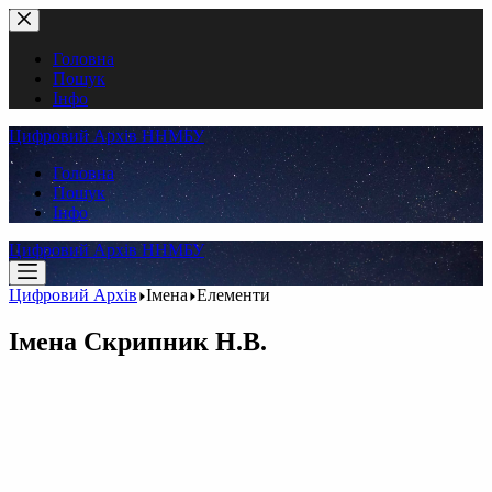
Перейти
до
вмісту
Головна
Пошук
Інфо
Цифровий Архів ННМБУ
Головна
Пошук
Інфо
Цифровий Архів ННМБУ
Цифровий Архів
Імена
Елементи
Імена
Скрипник Н.В.