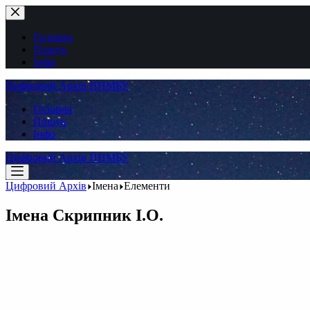
Перейти
до
вмісту
Головна
Пошук
Інфо
Цифровий Архів ННМБУ
Головна
Пошук
Інфо
Цифровий Архів ННМБУ
Цифровий Архів
Імена
Елементи
Імена
Скрипник І.О.