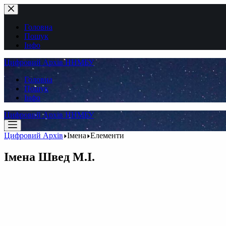
Перейти
до
вмісту
Головна
Пошук
Інфо
Цифровий Архів ННМБУ
Головна
Пошук
Інфо
Цифровий Архів ННМБУ
Цифровий Архів
Імена
Елементи
Імена
Швед М.І.