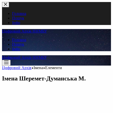
Перейти
до
вмісту
Головна
Пошук
Інфо
Цифровий Архів ННМБУ
Головна
Пошук
Інфо
Цифровий Архів ННМБУ
Цифровий Архів
Імена
Елементи
Імена
Шеремет-Думанська М.