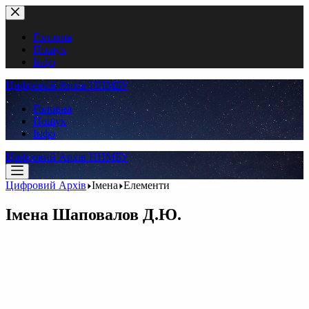
Перейти
до
вмісту
Головна
Пошук
Інфо
Цифровий Архів ННМБУ
Головна
Пошук
Інфо
Цифровий Архів ННМБУ
Цифровий Архів
Імена
Елементи
Імена
Шаповалов Д.Ю.