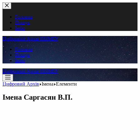
Перейти
до
вмісту
Головна
Пошук
Інфо
Цифровий Архів ННМБУ
Головна
Пошук
Інфо
Цифровий Архів ННМБУ
Цифровий Архів
Імена
Елементи
Імена
Саргасян В.П.