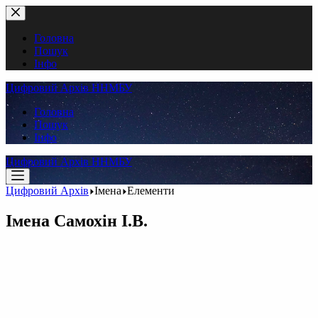
Перейти
до
вмісту
Головна
Пошук
Інфо
Цифровий Архів ННМБУ
Головна
Пошук
Інфо
Цифровий Архів ННМБУ
Цифровий Архів
Імена
Елементи
Імена
Самохін І.В.