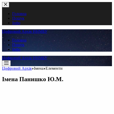
Перейти
до
вмісту
Головна
Пошук
Інфо
Цифровий Архів ННМБУ
Головна
Пошук
Інфо
Цифровий Архів ННМБУ
Цифровий Архів
Імена
Елементи
Імена
Панишко Ю.М.