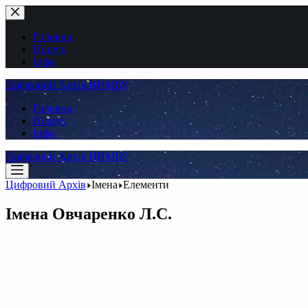
Перейти
до
вмісту
Головна
Пошук
Інфо
Цифровий Архів ННМБУ
Головна
Пошук
Інфо
Цифровий Архів ННМБУ
Цифровий Архів
Імена
Елементи
Імена
Овчаренко Л.С.