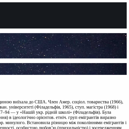
одиною виїхала до США. Член Амер. соціол. товариства (1966),
ан. університеті (Філадельфія, 1965), ступ. магістра (1968) і
7–94 — у «Нашій укр. рідній школі» (Філадельфія). Була
я) в ідеологічно орієнтов. етніч. груп емігрантів виразно
стор. минулого. Встановила різницю між поколіннями емігрантів і
нтичності, особистою любов’ю (прихильністю) і зосередженням