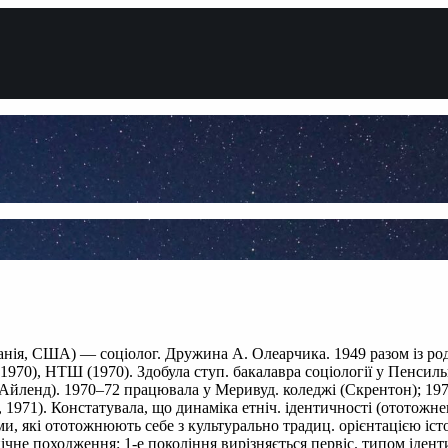
ьванія, США) — соціолог. Дружина А. Олеарчика. 1949 разом із р
 (1970), НТШ (1970). Здобула ступ. бакалавра соціології у Пенсильв
д-Айленд). 1970–72 працювала у Меривуд. коледжі (Скрентон); 197
971). Констатувала, що динаміка етніч. ідентичності (ототожненн
пами, які ототожнюють себе з культурально традиц. орієнтацією і
нічне походження: 1-е покоління вирізняється первіс. типом іде