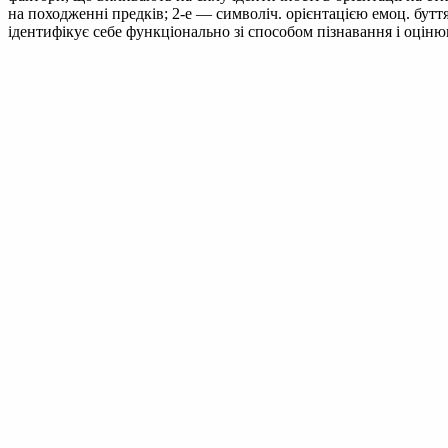
на походженні предків; 2-е — символіч. орієнтацією емоц. бут
ідентифікує себе функціонально зі способом пізнавання і оціню