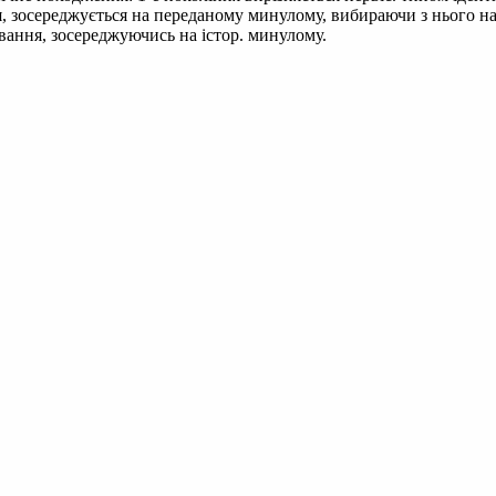
тя, зосереджується на переданому минулому, вибираючи з нього н
вання, зосере­джуючись на істор. минулому.