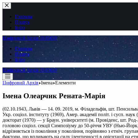
Перейти
до
вмісту
Головна
Пошук
Інфо
Цифровий Архів ННМБУ
Головна
Пошук
Інфо
Цифровий Архів ННМБУ
Цифровий Архів
Імена
Елементи
Імена
Олеарчик Рената-Марія
(02.10.1943, Львів — 14. 09. 2019, м. Філадельфія, шт. Пенсил
Укр. соціол. інституту (1969), Амер. академії політ. і сусп. наук
докторат (1970) — у Браун. університеті (м. Провіденс, шт. Ро
головою соціол. секції Симпозіуму до 50-річчя УВУ (Нью-Йорк, 1
відрізняється із покоління у покоління, порівняно з етніч. гру
фактори, що впливають на силу ідентичності в орієнтації на ет