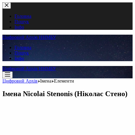
Перейти
до
вмісту
Головна
Пошук
Інфо
Цифровий Архів ННМБУ
Головна
Пошук
Інфо
Цифровий Архів ННМБУ
Цифровий Архів
Імена
Елементи
Імена
Nicolai Stenonis (Ніколас Стено)