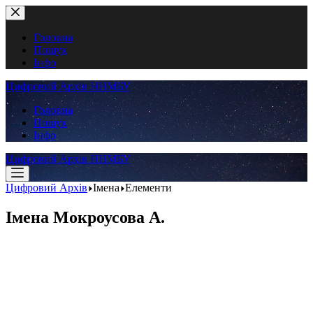
Перейти
до
вмісту
Головна
Пошук
Інфо
Цифровий Архів ННМБУ
Головна
Пошук
Інфо
Цифровий Архів ННМБУ
Цифровий Архів
Імена
Елементи
Імена
Мокроусова А.