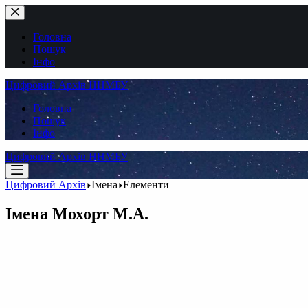
Перейти
до
вмісту
Головна
Пошук
Інфо
Цифровий Архів ННМБУ
Головна
Пошук
Інфо
Цифровий Архів ННМБУ
Цифровий Архів
Імена
Елементи
Імена
Мохорт М.А.