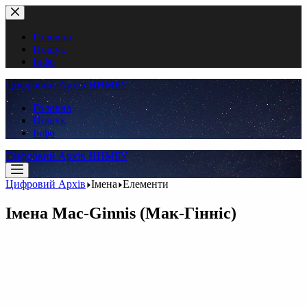
Перейти
до
вмісту
Головна
Пошук
Інфо
Цифровий Архів ННМБУ
Головна
Пошук
Інфо
Цифровий Архів ННМБУ
Цифровий Архів
Імена
Елементи
Імена
Mac-Ginnis (Мак-Гінніс)