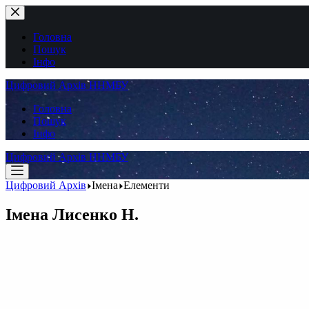
Перейти
до
вмісту
Головна
Пошук
Інфо
Цифровий Архів ННМБУ
Головна
Пошук
Інфо
Цифровий Архів ННМБУ
Цифровий Архів
Імена
Елементи
Імена
Лисенко Н.