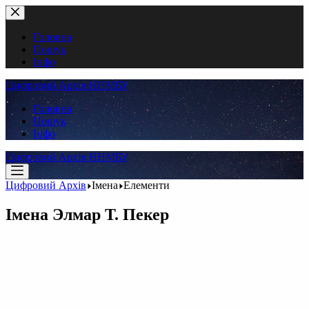
Перейти
до
вмісту
Головна
Пошук
Інфо
Цифровий Архів ННМБУ
Головна
Пошук
Інфо
Цифровий Архів ННМБУ
Цифровий Архів
Імена
Елементи
Імена
Элмар Т. Пекер