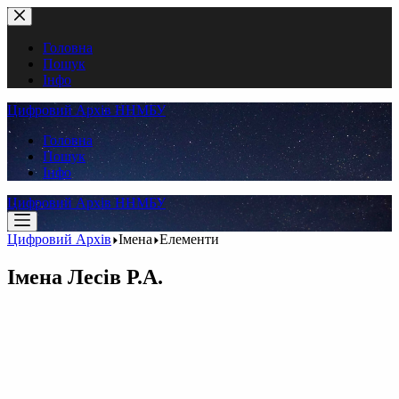
Перейти
до
вмісту
Головна
Пошук
Інфо
Цифровий Архів ННМБУ
Головна
Пошук
Інфо
Цифровий Архів ННМБУ
Цифровий Архів
Імена
Елементи
Імена
Лесів Р.А.