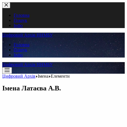
Перейти
до
вмісту
Головна
Пошук
Інфо
Цифровий Архів ННМБУ
Головна
Пошук
Інфо
Цифровий Архів ННМБУ
Цифровий Архів
Імена
Елементи
Імена
Латаєва А.В.