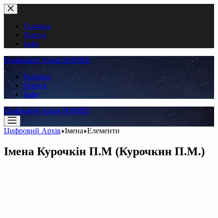
Перейти
до
вмісту
Головна
Пошук
Інфо
Цифровий Архів ННМБУ
Головна
Пошук
Інфо
Цифровий Архів ННМБУ
Цифровий Архів
Імена
Елементи
Імена
Курочкін П.М (Курочкин П.М.)