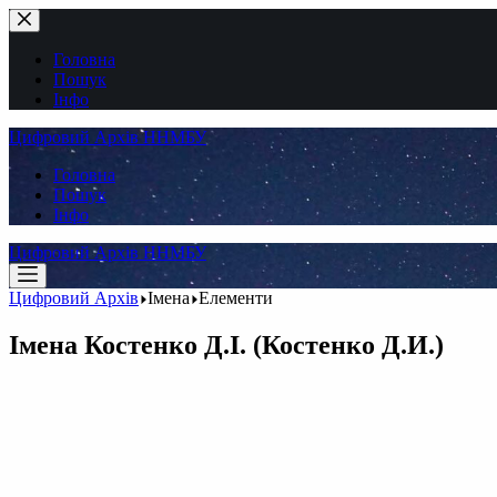
Перейти
до
вмісту
Головна
Пошук
Інфо
Цифровий Архів ННМБУ
Головна
Пошук
Інфо
Цифровий Архів ННМБУ
Цифровий Архів
Імена
Елементи
Імена
Костенко Д.І. (Костенко Д.И.)