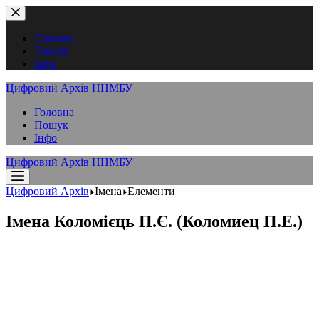
Перейти
до
вмісту
Головна
Пошук
Інфо
Цифровий Архів ННМБУ
Головна
Пошук
Інфо
Цифровий Архів ННМБУ
Цифровий Архів
Імена
Елементи
Імена
Коломієць П.Є. (Коломиец П.Е.)