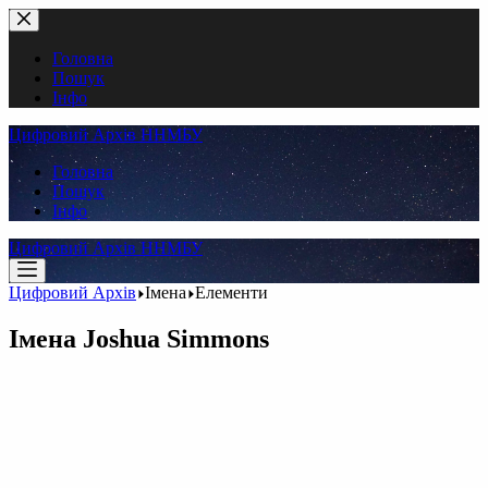
Перейти
до
вмісту
Головна
Пошук
Інфо
Цифровий Архів ННМБУ
Головна
Пошук
Інфо
Цифровий Архів ННМБУ
Цифровий Архів
Імена
Елементи
Імена
Joshua Simmons