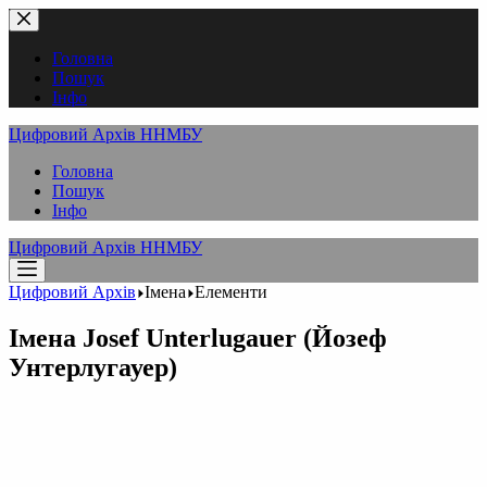
Перейти
до
вмісту
Головна
Пошук
Інфо
Цифровий Архів ННМБУ
Головна
Пошук
Інфо
Цифровий Архів ННМБУ
Цифровий Архів
Імена
Елементи
Імена
Josef Unterlugauer (Йозеф
Унтерлугауер)