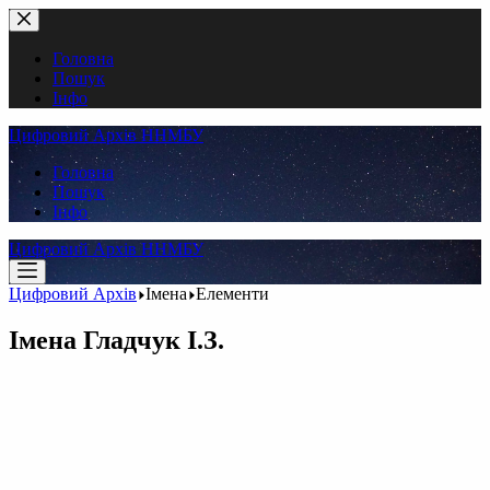
Перейти
до
вмісту
Головна
Пошук
Інфо
Цифровий Архів ННМБУ
Головна
Пошук
Інфо
Цифровий Архів ННМБУ
Цифровий Архів
Імена
Елементи
Імена
Гладчук І.З.