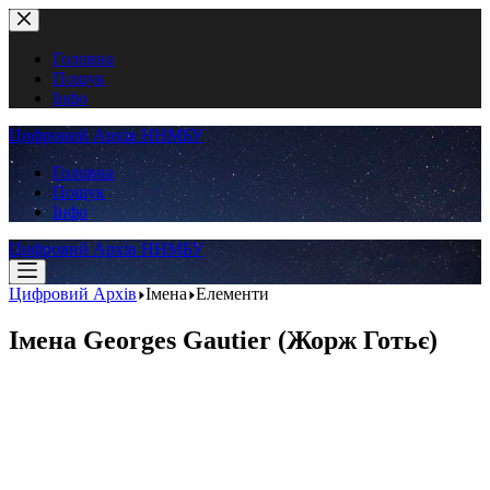
Перейти
до
вмісту
Головна
Пошук
Інфо
Цифровий Архів ННМБУ
Головна
Пошук
Інфо
Цифровий Архів ННМБУ
Цифровий Архів
Імена
Елементи
Імена
Georges Gautier (Жорж Готьє)