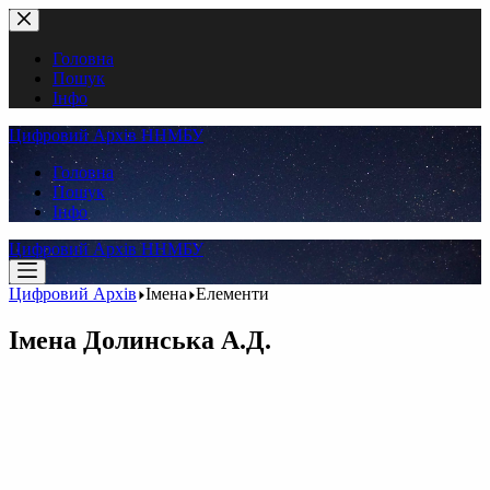
Перейти
до
вмісту
Головна
Пошук
Інфо
Цифровий Архів ННМБУ
Головна
Пошук
Інфо
Цифровий Архів ННМБУ
Цифровий Архів
Імена
Елементи
Імена
Долинська А.Д.