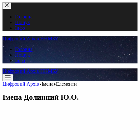
Перейти
до
вмісту
Головна
Пошук
Інфо
Цифровий Архів ННМБУ
Головна
Пошук
Інфо
Цифровий Архів ННМБУ
Цифровий Архів
Імена
Елементи
Імена
Долинний Ю.О.