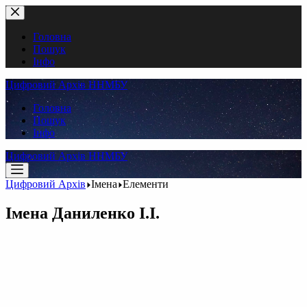
Перейти
до
вмісту
Головна
Пошук
Інфо
Цифровий Архів ННМБУ
Головна
Пошук
Інфо
Цифровий Архів ННМБУ
Цифровий Архів
Імена
Елементи
Імена
Даниленко І.І.