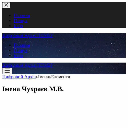
Перейти
до
вмісту
Головна
Пошук
Інфо
Цифровий Архів ННМБУ
Головна
Пошук
Інфо
Цифровий Архів ННМБУ
Цифровий Архів
Імена
Елементи
Імена
Чухраєв М.В.