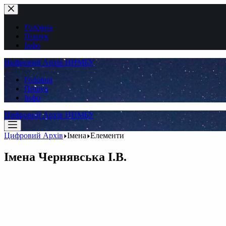
Перейти
до
вмісту
Головна
Пошук
Інфо
Цифровий Архів ННМБУ
Головна
Пошук
Інфо
Цифровий Архів ННМБУ
Цифровий Архів
Імена
Елементи
Імена
Чернявська І.В.