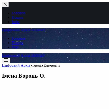
Перейти
до
вмісту
Головна
Пошук
Інфо
Цифровий Архів ННМБУ
Головна
Пошук
Інфо
Цифровий Архів ННМБУ
Цифровий Архів
Імена
Елементи
Імена
Боронь О.