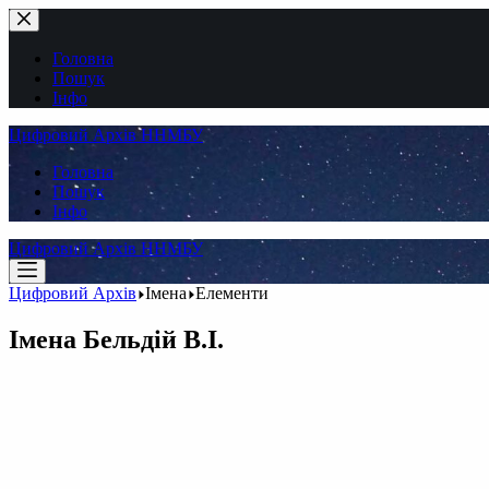
Перейти
до
вмісту
Головна
Пошук
Інфо
Цифровий Архів ННМБУ
Головна
Пошук
Інфо
Цифровий Архів ННМБУ
Цифровий Архів
Імена
Елементи
Імена
Бельдій В.І.