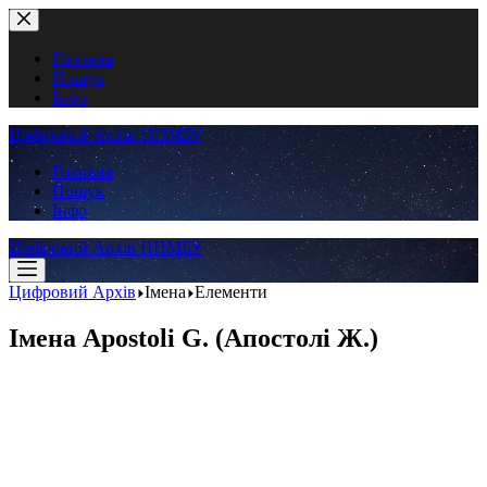
Перейти
до
вмісту
Головна
Пошук
Інфо
Цифровий Архів ННМБУ
Головна
Пошук
Інфо
Цифровий Архів ННМБУ
Цифровий Архів
Імена
Елементи
Імена
Apostoli G. (Апостолі Ж.)